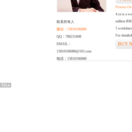
Process Ov
4.cn is a w
million RMB
联系所有人
5 workdays
微信：15810106080
For detaile
QQ：780231698
BUY 
EMAIL：
15810106080@163.com
电话：15810106080
51La