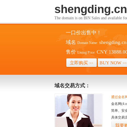
shengding.cn
The domain is on BIN Sales and av
一口价出售中！
域名
shengding.cn
Domain Name:
售价
CNY 13888.0
Listing Price:
立即购买
BUY NOW
>>
>>
域名交易方式：
通过金名网(
金名网(4
简单、安
具体交易
我要