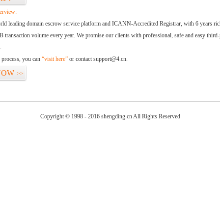
erview:
orld leading domain escrow service platform and ICANN-Accredited Registrar, with 6 years ri
 transaction volume every year. We promise our clients with professional, safe and easy third-
.
d process, you can
“visit here”
or contact support@4.cn.
NOW
>>
Copyright © 1998 - 2016 shengding.cn All Rights Reserved